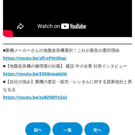
■重機メーカーさんの地盤改良機選択！これが最良の選択理由
https://youtu.be/sfCoPXn5hac
■【地盤改良機の修理屋の社風】 建設 中小企業 社長インタビュー
https://youtu.be/E5K8swaleXA
■【自社の強み】重機の査定・販売・レンタルに対する競業他社と異
なる点
https://youtu.be/syBZN0YnZoI
前へ
一覧
次へ